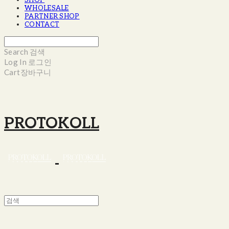
SHOP
WHOLESALE
PARTNER SHOP
CONTACT
Search
검색
Log In
로그인
Cart
장바구니
PROTOKOLL