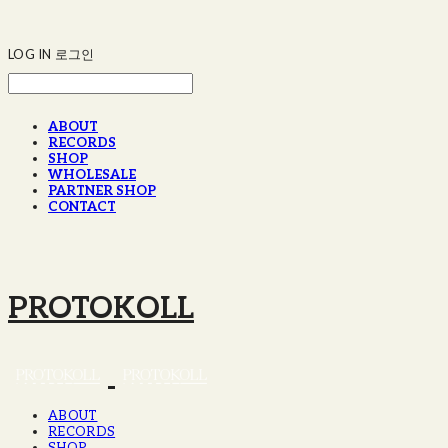
LOG IN
로그인
ABOUT
RECORDS
SHOP
WHOLESALE
PARTNER SHOP
CONTACT
PROTOKOLL
ABOUT
RECORDS