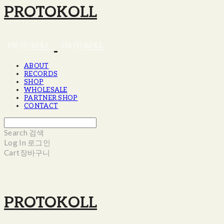
PROTOKOLL
ABOUT
RECORDS
SHOP
WHOLESALE
PARTNER SHOP
CONTACT
Search
검색
Log In
로그인
Cart
장바구니
PROTOKOLL