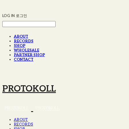
LOG IN
로그인
ABOUT
RECORDS
SHOP
WHOLESALE
PARTNER SHOP
CONTACT
PROTOKOLL
ABOUT
RECORDS