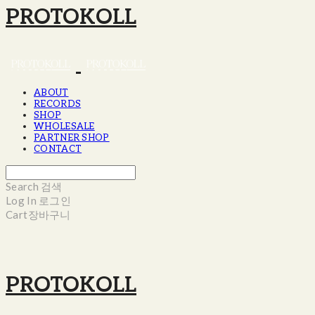
PROTOKOLL
ABOUT
RECORDS
SHOP
WHOLESALE
PARTNER SHOP
CONTACT
Search
검색
Log In
로그인
Cart
장바구니
PROTOKOLL