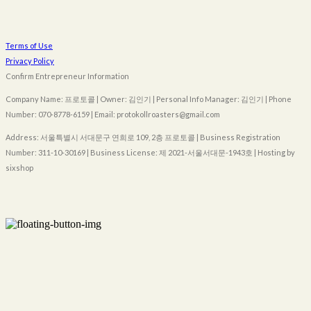
Terms of Use
Privacy Policy
Confirm Entrepreneur Information
Company Name: 프로토콜 | Owner: 김인기 | Personal Info Manager: 김인기 | Phone
Number: 070-8778-6159 | Email: protokollroasters@gmail.com
Address: 서울특별시 서대문구 연희로 109, 2층 프로토콜 | Business Registration
Number:
311-10-30169
| Business License:
제 2021-서울서대문-1943호
| Hosting by
sixshop