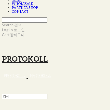
SHOP
WHOLESALE
PARTNER SHOP
CONTACT
Search
검색
Log In
로그인
Cart
장바구니
PROTOKOLL