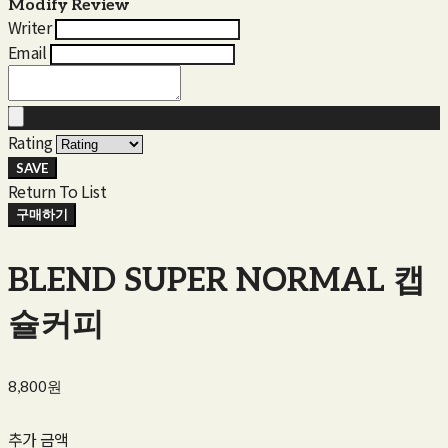
Modify Review
Writer
Email
Rating
SAVE
Return To List
구매하기
BLEND SUPER NORMAL 캡
슐커피
8,800원
추가 금액