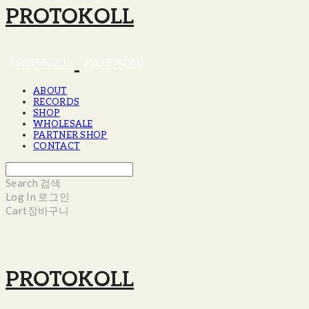
PROTOKOLL
ABOUT
RECORDS
SHOP
WHOLESALE
PARTNER SHOP
CONTACT
Search
검색
Log In
로그인
Cart
장바구니
PROTOKOLL