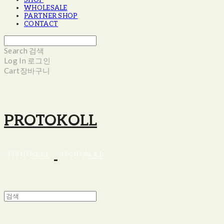
SHOP
WHOLESALE
PARTNER SHOP
CONTACT
Search
검색
Log In
로그인
Cart
장바구니
PROTOKOLL