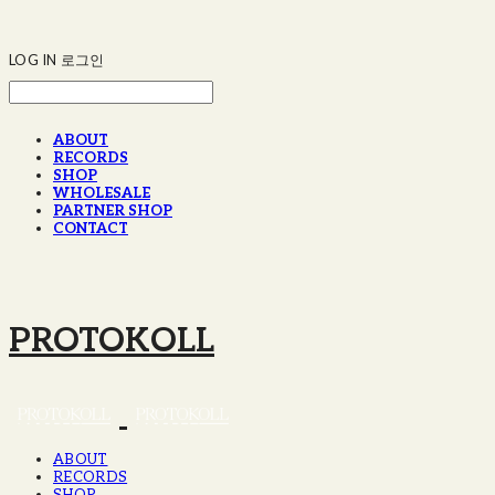
LOG IN
로그인
ABOUT
RECORDS
SHOP
WHOLESALE
PARTNER SHOP
CONTACT
PROTOKOLL
ABOUT
RECORDS