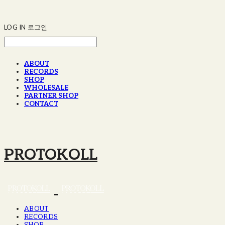
LOG IN
로그인
ABOUT
RECORDS
SHOP
WHOLESALE
PARTNER SHOP
CONTACT
PROTOKOLL
ABOUT
RECORDS