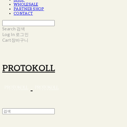
SHOP
WHOLESALE
PARTNER SHOP
CONTACT
Search
검색
Log In
로그인
Cart
장바구니
PROTOKOLL