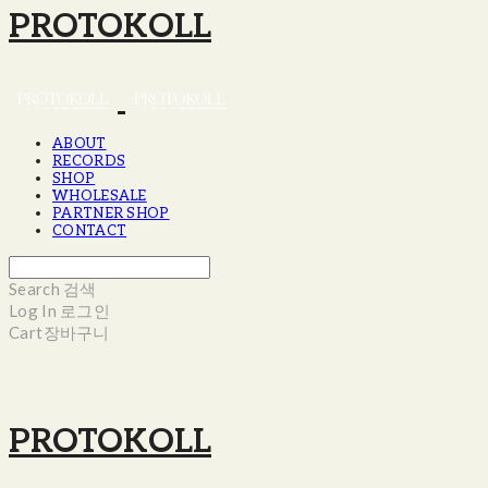
PROTOKOLL
ABOUT
RECORDS
SHOP
WHOLESALE
PARTNER SHOP
CONTACT
Search
검색
Log In
로그인
Cart
장바구니
PROTOKOLL